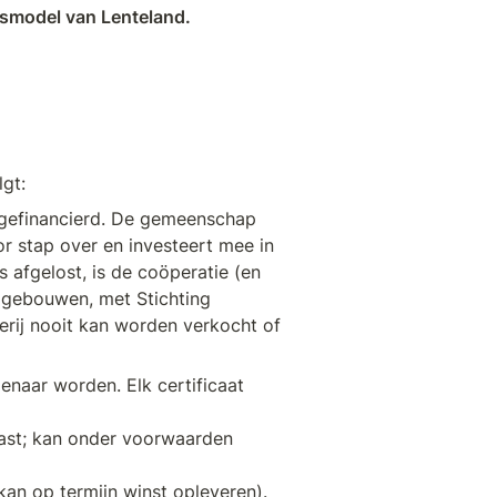
gsmodel van Lenteland.
gt:
gefinancierd. De gemeenschap 
 stap over en investeert mee in 
 afgelost, is de coöperatie (en 
gebouwen, met Stichting 
rij nooit kan worden verkocht of 
naar worden. Elk certificaat 
st; kan onder voorwaarden 
kan op termijn winst opleveren).