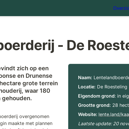
Overzic
oerderij - De Roest
vindt zich op een 
Loonse en Drunense 
Naam:
 Lentelandboerde
hectare grote terrein 
Locatie:
 De Roesteling
ouderij, waar 180 
Eigendom grond
: in e
n gehouden.
Grootte grond:
 28 hec
Website: 
lente.land/ka
boerderij overgenomen 
egin maakte met plannen 
Laatste update: 20 no