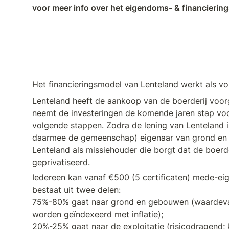
voor meer info over het eigendoms- & financierin
Het financieringsmodel van Lenteland werkt als vol
Lenteland heeft de aankoop van de boerderij voor
neemt de investeringen de komende jaren stap voor
volgende stappen. Zodra de lening van Lenteland is
daarmee de gemeenschap) eigenaar van grond en 
Lenteland als missiehouder die borgt dat de boerde
geprivatiseerd.
Iedereen kan vanaf €500 (5 certificaten) mede-eige
bestaat uit twee delen:

75%-80% gaat naar grond en gebouwen (waardeva
worden geïndexeerd met inflatie);

20%-25% gaat naar de exploitatie (risicodragend; 