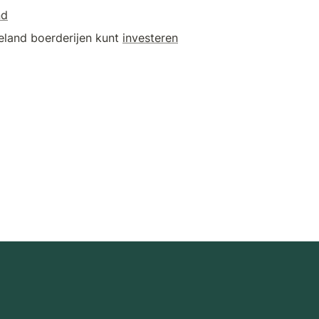
nd
eland boerderijen kunt 
investeren