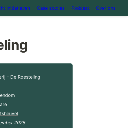
ht initiatieven
Case studies
Podcast
Over ons
eling
rij - De Roesteling
igendom
tare
atsheuvel
vember 2025