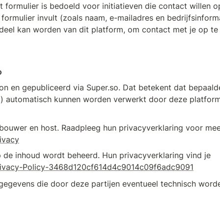
t formulier is bedoeld voor initiatieven die contact willen o
 formulier invult (zoals naam, e-mailadres en bedrijfsinform
deel kan worden van dit platform, om contact met je op te
o
n en gepubliceerd via Super.so. Dat betekent dat bepaald
d) automatisch kunnen worden verwerkt door deze platforms
ebouwer en host. Raadpleeg hun privacyverklaring voor mee
rivacy
 de inhoud wordt beheerd. Hun privacyverklaring vind je 
Privacy-Policy-3468d120cf614d4c9014c09f6adc9091
gegevens die door deze partijen eventueel technisch word