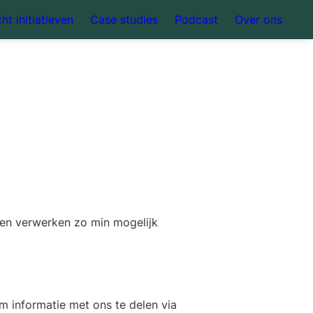
ht initiatieven
Case studies
Podcast
Over ons
en verwerken zo min mogelijk 
 informatie met ons te delen via 